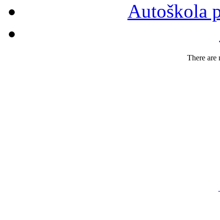
Autoškola p
There are n
FIR
N
Č
GSM: 
Tel.,f