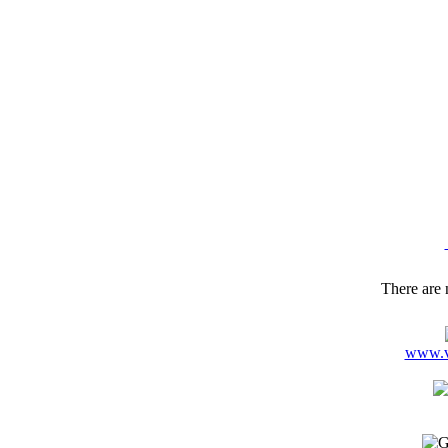
FIR
N
Č
GSM: 
Tel.,f
There are n
www.ve