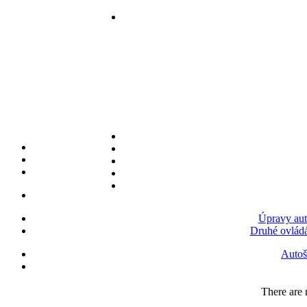
Úpravy aut
Druhé ovládá
Autoš
There are n