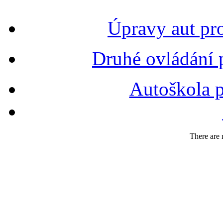
Úpravy aut pr
Druhé ovládání 
Autoškola p
There are n
FIR
N
Č