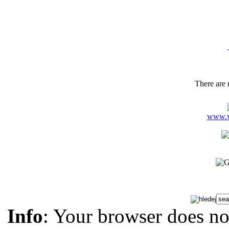
GSM: 
Tel.,f
There are n
www.ve
Info
: Your browser does no