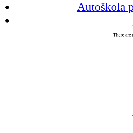
Autoškola p
There are n
FIR
N
Č
GSM: 
Tel.,f