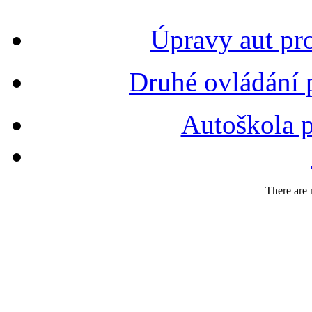
Úpravy aut pr
Druhé ovládání 
Autoškola p
There are n
FIR
N
Č