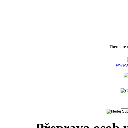
GSM: 
Tel.,f
There are n
www.ve