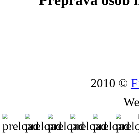
Přeprava osob n
2010 ©
F
We